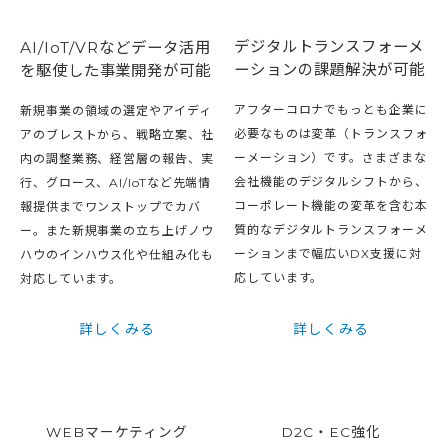
デジタルトランスフォーメ
AI/IoT/VRなどデータ活用
ーションの課題解決が可能
を駆使した事業開発が可能
アフターコロナでもっとも企業に
新規事業の領域の選定やアイディ
必要なものは変革（トランスフォ
アのブレストから、戦略立案、社
ーメーション）です。さまざまな
内の調整業務、経営層の報告、実
会社機能のデジタルシフトから、
行、グロース、AI/IoTなど先端情
コーポレート機能の変革を含む本
報提供までワンストップでカバ
質的なデジタルトランスフォーメ
ー。また新規事業の立ち上げノウ
ーションまで幅広いDX支援に対
ハウのインハウス化や仕組み化も
応しています。
対応しています。
詳しくみる
詳しくみる
WEBマーケティング
D2C・EC強化