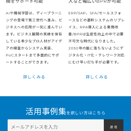
開をサポート可能
入など幅広いBPRが可能
AIや機械学習は、ディープラーニ
ERP/SAP、SFA/セールスフォ
ングの登場で第三世代へ進み、ビ
ースなどの基幹システムのリプレ
ジネスへの応用が一気に進んでい
イス、RPA導入による業務改
ます。ビジネス展開の実績を保有
善/BPRは生産性向上の中で必要
している希少なプロ人材がアイデ
不可欠な時代になりました。
アの精査からシステム実装、
2050年の崖に落ちないようにデ
PoCスタートまで多面的にサポ
ジタル化・IT化・テレワーク対応
ートすることができます。
にむけ早い打ち手が必要です。
詳しくみる
詳しくみる
活用事例集
を欲しい方はこちら
送 信