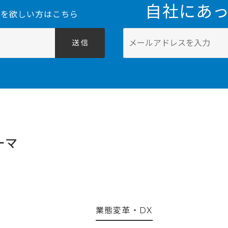
集
自社にあ
を欲しい方はこちら
送 信
ーマ
業態変革・DX