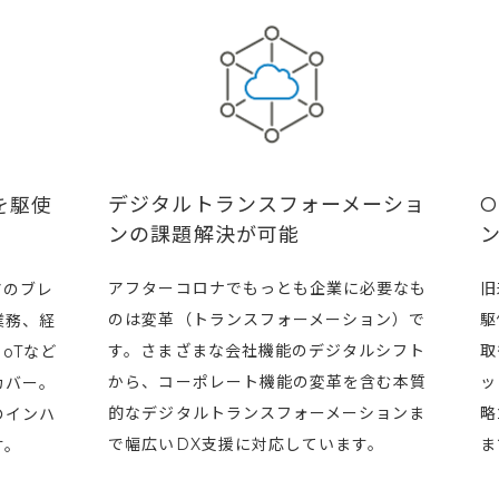
デジタルトランスフォーメーショ
用を駆使
ンの課題解決が可能
アフターコロナでもっとも企業に必要なも
旧
アのブレ
のは変革（トランスフォーメーション）で
駆
業務、経
す。さまざまな会社機能のデジタルシフト
取
oTなど
から、コーポレート機能の変革を含む本質
ッ
カバー。
的なデジタルトランスフォーメーションま
略
のインハ
で幅広いDX支援に対応しています。
ま
す。