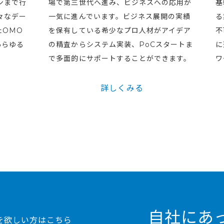
ンまで行
場で第三世代へ進み、ビジネスへの応用が
基
々なデー
一気に進んでいます。ビジネス展開の実績
る
たOMO
を保有している希少なプロ人材がアイデア
不
あらゆる
の精査からシステム実装、PoCスタートま
に
で多面的にサポートすることができます。
ワ
詳しくみる
自社にあ
を欲しい方はこちら