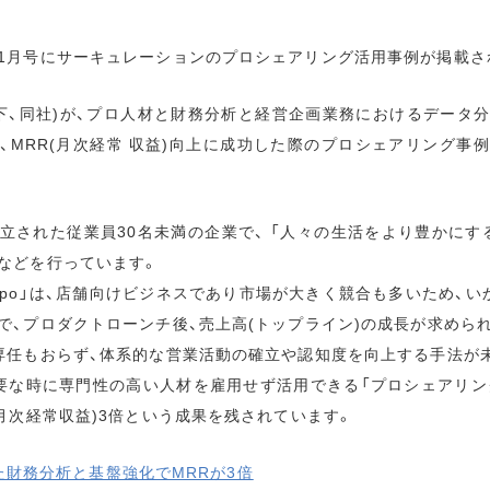
1月号にサーキュレーションのプロシェアリング活用事例が掲載さ
下、同社)が、プロ人材と財務分析と経営企画業務におけるデータ
、MRR(月次経常 収益)向上に成功した際のプロシェアリング事
設立された従業員30名未満の企業で、 「人々の生活をより豊かにす
などを行っています。
ypo」は、店舗向けビジネスであり市場が大きく競合も多いため、い
で、プロダクトローンチ後、売上高(トップライン)の成長が求めら
専任もおらず、体系的な営業活動の確立や認知度を向上する手法が
要な時に専門性の高い人材を雇用せず活用できる「プロシェアリン
(月次経常収益)3倍という成果を残されています。
据えた財務分析と基盤強化でMRRが3倍