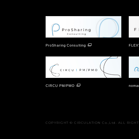
ProSharing Consulting
FLEX
CIRCU PM/PMO
nomad
COPYRIGHT © CIRCULATION Co.,Ltd. ALL RIGH