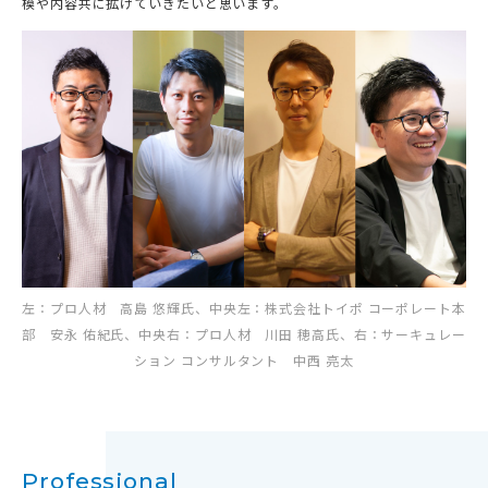
模や内容共に拡げていきたいと思います。
左：プロ人材 高島 悠輝氏、中央左：株式会社トイポ コーポレート本
部 安永 佑紀氏、中央右：プロ人材 川田 穂高氏、右：サーキュレー
ション コンサルタント 中西 亮太
Professional