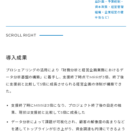
益計画・予算統制・
資本政策・経営管理
組織・企業経営の健
全性など）
SCROLL RIGHT
導入成果
プロシェアリングの活用により「財務分析と経営企画業務におけるデ
ータ分析基盤の構築」に着手し、支援終了時点でMRRが3倍、終了後
に支援前と比較して5倍に成長させられる経営企画の体制が構築でき
た。
支援終了時にMRRは3倍になり、プロジェクト終了後の自走の結
果、現状は支援前と比較して5倍に成長した
データ分析によって課題が可視化され、顧客の解像度の高まりなど
を通してトップラインが引き上がり、資金調達も円滑にできるよう