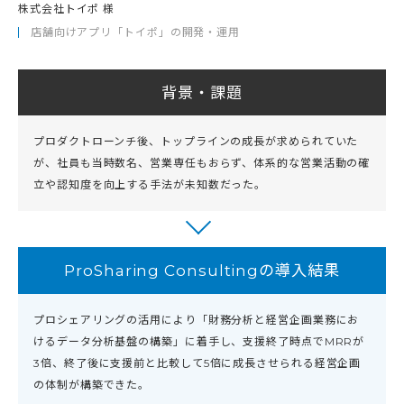
株式会社トイポ 様
店舗向けアプリ「トイポ」の開発・運用
背景・課題
プロダクトローンチ後、トップラインの成長が求められていた
が、社員も当時数名、営業専任もおらず、体系的な営業活動の確
立や認知度を向上する手法が未知数だった。
ProSharing Consultingの導入結果
プロシェアリングの活用により「財務分析と経営企画業務にお
けるデータ分析基盤の構築」に着手し、支援終了時点でMRRが
3倍、終了後に支援前と比較して5倍に成長させられる経営企画
の体制が構築できた。