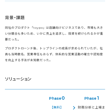
背景・課題
同社のプロダクト「toypo」は店舗向けビジネスであり、市場も大き
い分競合も多いため、いかに売上を追求し、投資を続けられるかが重
要だった。
プロダクトローンチ後、トップラインの成長が求められていたが、社
員も当時数名、営業専任もおらず、体系的な営業活動の確立や認知度
を向上する手法が未知数だった。
ソリューション
0
1
Phase
Phase
【無料】
財務分析と上場ま