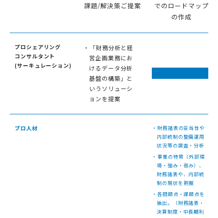
課題/解決策ご提案
でのロードマップ
の作成
プロシェアリング
・「財務分析と経
コンサルタント
営企画業務にお
(サーキュレーション)
けるデータ分析
基盤の構築」と
いうソリューシ
ョンを提案
プロ人材
・財務諸表の妥当性や
内部統制の整備運用
状況等の調査・分析
・事業の特質（外部環
境・強み・弱み）、
財務諸表や、内部統
制の現状を把握
・各問題点・課題点を
抽出。（財務諸表・
決算制度・中長期利