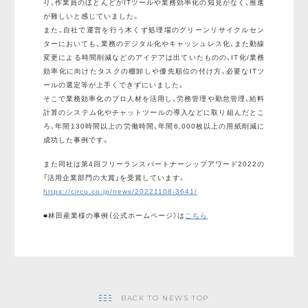
り、作業員のほとんどがITツールや業務効率化の知見がなく、推進
が難しいと感じていました。
また、自社で運営を行う木くず処理場のグリーンリサイクルセン
ターにおいても、業務のデジタル化やキャッシュレス化、また動線
変更による時間削減などのアイデアは出ていたものの、IT化/業務
効率化に向けたタスクの棚卸しや優先順位の付け方、必要なITツ
ールの選定等が上手くできずにいました。
そこで業務効率化のプロ人材を活用し、労務管理や勤怠管理、給料
計算のシステム化やチャットツールの導入などに取り組んだとこ
ろ、年間130時間以上の労働時間、年間6,000枚以上の用紙削減に
成功した事例です。
また同社は第4回フリーランスパートナーシップアワード2022の
「活用企業部門の大賞」を受賞しています。
https://circu.co.jp/news/20221108-3641/
■林田産業様の事例（公式ホームページ）は
こちら
BACK TO NEWS TOP