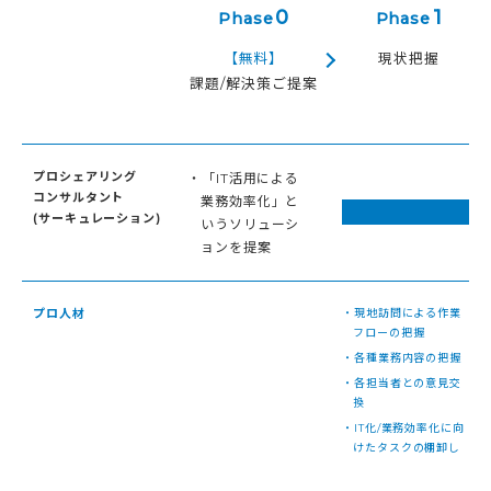
0
1
Phase
Phase
【無料】
現状把握
課題/解決策ご提案
プロシェアリング
・「IT活用による
コンサルタント
業務効率化」と
(サーキュレーション)
いうソリューシ
ョンを提案
プロ人材
・現地訪問による作業
フローの把握
・各種業務内容の把握
・各担当者との意見交
換
・IT化/業務効率化に向
けたタスクの棚卸し