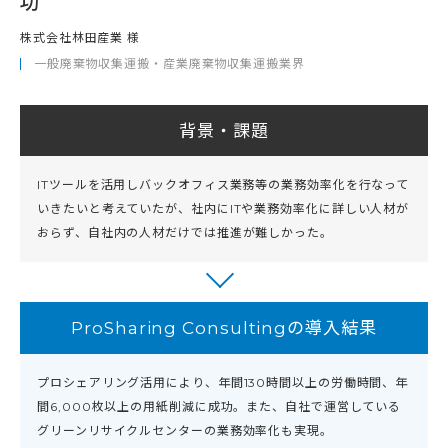
功
株式会社林田産業 様
一般廃棄物収集運搬・産業廃棄物収集運搬業界
背景・課題
ITツールを活用しバックオフィス業務等の業務効率化を行なって
いきたいと考えていたが、社内にITや業務効率化に詳しい人材が
おらず、自社内の人材だけでは推進が難しかった。
ProSharing Consultingの導入結果
プロシェアリング活用により、年間130時間以上の労働時間、年
間6,000枚以上の用紙削減に成功。また、自社で運営している
グリーンリサイクルセンターの業務効率化も実現。