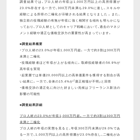
調査結果では、プロ人材の年収は1,000万円以上の高所得層が
23.0%存在する一方で、300万円未満も29.0%に達し、スキルや
経験による所得の二極化が示唆される結果となりました 。また、
独立前の役職経験の有無が年収に強く相関する傾向も明らかにな
っており、プロ人材としてのキャリア戦略において、過去のマネジ
メント経験や適正な価格交渉力の重要性が高まっています。
■調査結果概要
・プロ人材の23.0%が年収1,000万円超。一方で約3割は300万円
未満と二極化
・役職経験者ほど年収が上がる傾向に。取締役経験者の56.9%が
高年収を実現
・起業層では単価20,000円以上の高単価案件を獲得する割合が高
い結果に。一方で、全体の15.4%が「適正相場が不明」と回答
・価格交渉の適正化に向けた好ましい兆候はフリーランス新法の
影響の可能性
■調査結果詳細
プロ人材の23.0%が年収1,000万円超。一方で約3割は300万円
未満と二極化
プロ人材の年収の実態を見ると、年収300万円未満が29.0%であ
る一方で、1,000万円以上の高所得層が23.0%存在し、二極化がみ