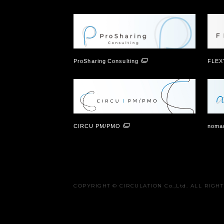
ProSharing Consulting
FLEX
CIRCU PM/PMO
nomad
COPYRIGHT © CIRCULATION Co.,Ltd. ALL RIGH