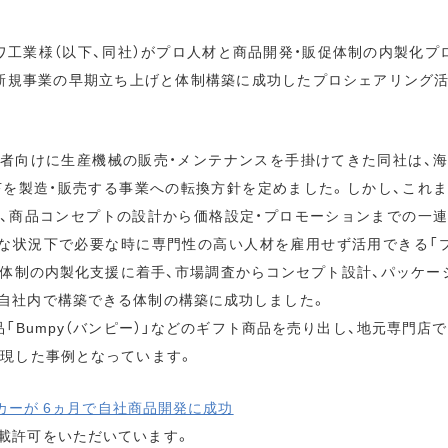
ワ工業様（以下、同社）がプロ人材と商品開発・販促体制の内製化プ
新規事業の早期立ち上げと体制構築に成功したプロシェアリング
者向けに生産機械の販売・メンテナンスを手掛けてきた同社は、
苔を製造・販売する事業への転換方針を定めました。しかし、これ
、商品コンセプトの設計から価格設定・プロモーションまでの一
な状況下で必要な時に専門性の高い人材を雇用せず活用できる「
促体制の内製化支援に着手、市場調査からコンセプト設計、パッケー
自社内で構築できる体制の構築に成功しました。
「Bumpy（バンピー）」などのギフト商品を売り出し、地元専門店
実現した事例となっています。
ーカーが 6ヵ月で自社商品開発に成功
載許可をいただいています。