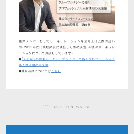
創業メンバーとしてサーキュレーションを立ち上げた際の想い
や、2023年に代表取締役に就任した際の決意、今後のサーキュレ
ーションについてお話ししています。
◼︎
「人とAI」の共進化 グループシナジーで描くプロフェッショナ
ル人材活用の未来像
◼︎社長名鑑については
こちら
BACK TO NEWS TOP