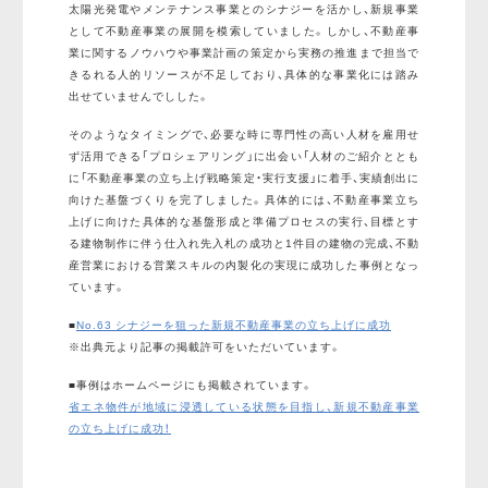
太陽光発電やメンテナンス事業とのシナジーを活かし、新規事業
として不動産事業の展開を模索していました。しかし、不動産事
業に関するノウハウや事業計画の策定から実務の推進まで担当で
きるれる人的リソースが不足しており、具体的な事業化には踏み
出せていませんでしした。
そのようなタイミングで、必要な時に専門性の高い人材を雇用せ
ず活用できる「プロシェアリング」に出会い「人材のご紹介ととも
に「不動産事業の立ち上げ戦略策定・実行支援」に着手、実績創出に
向けた基盤づくりを完了しました。具体的には、不動産事業立ち
上げに向けた具体的な基盤形成と準備プロセスの実行、目標とす
る建物制作に伴う仕入れ先入札の成功と1件目の建物の完成、不動
産営業における営業スキルの内製化の実現に成功した事例となっ
ています。
■
No.63 シナジーを狙った新規不動産事業の立ち上げに成功
※出典元より記事の掲載許可をいただいています。
■事例はホームページにも掲載されています。
省エネ物件が地域に浸透している状態を目指し、新規不動産事業
の立ち上げに成功！