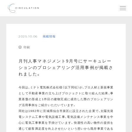
2025.10.06
掲載情報
印刷
月刊人事マネジメント9月号にサーキュレー
ションのプロシェアリング活用事例が掲載さ
れました。
今回は、ミナト電気株式会社様（以下同社）が、プロ人材と新規事業
として不動産事業の立ち上げプロジェクトに取り組んだ結果、事
業基盤の形成と1件目の建物完成に成功した際のプロシェアリン
グ活用事例をご紹介いただいています。
同社は1982年に宮城県仙台市泉区に設立された企業で、太陽光発
電システム工事や電気設備工事、電気設備メンテナンス事業を中
心に電気工事事業を手掛けています。快適性の高い物件の提供を
通じて顧客満足度を向上させたいという想いから既存事業である