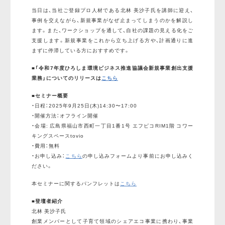
当日は、当社ご登録プロ人材である北林 美沙子氏を講師に迎え、
事例を交えながら、新規事業がなぜ止まってしまうのかを解説し
ます。また、ワークショップを通して、自社の課題の見える化をご
支援します。新規事業をこれから立ち上げる方や、計画通りに進
まずに停滞している方におすすめです。
■「令和7年度ひろしま環境ビジネス推進協議会新規事業創出支援
業務」についてのリリースは
こちら
■セミナー概要
・日程：2025年9月25日(木)14:30〜17:00
・開催方法：オフライン開催
・会場: 広島県福山市西町一丁目1番1号 エフピコRIM1階 コワー
キングスペースtovio
・費用：無料
・お申し込み：
こちら
の申し込みフォームより事前にお申し込みく
ださい。
本セミナーに関するパンフレットは
こちら
■登壇者紹介
北林 美沙子氏
創業メンバーとして子育て領域のシェアエコ事業に携わり、事業