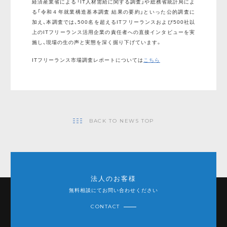
経済産業省による「IT人材需給に関する調査」や総務省統計局によ
る「令和４年就業構造基本調査 結果の要約」といった公的調査に
加え、本調査では、500名を超えるITフリーランスおよび500社以
上のITフリーランス活用企業の責任者への直接インタビューを実
施し、現場の生の声と実態を深く掘り下げています。
ITフリーランス市場調査レポートについては
こちら
BACK TO NEWS TOP
法人のお客様
無料相談にてお問い合わせください
CONTACT