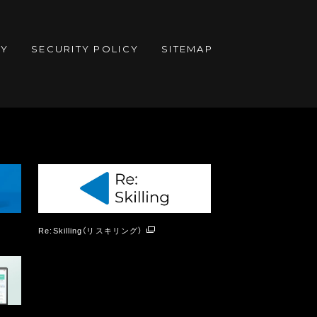
CY
SECURITY POLICY
SITEMAP
Re:Skilling（リスキリング）