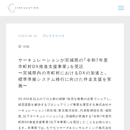
2025.06.25
プレスリリース
印刷
サーキュレーションが宮城県の「令和7年度
市町村DX推進支援事業」を受託
〜宮城県内の市町村におけるDXの加速と、
標準準拠システム移行に向けた伴走支援を実
施〜
30,000名以上のプロ人材の経験・知見を複数の企業でシェアし、
経営課題を解決するプロシェアリング事業を運営する株式会社サ
ーキュレーション（所在地：東京都渋谷区、代表取締役社長：福田
悠、以下サーキュレーション）は、宮城県が実施する「令和7年度市
町村DX推進支援事業（以下本事業）」を受託したことをお知らせし
ます。本事業では、七十七リサーチ&コンサルティング株式会社