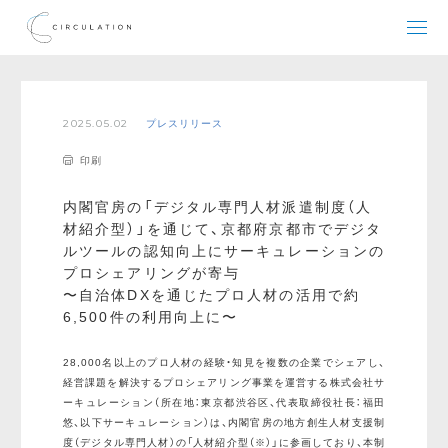
2025.05.02
プレスリリース
印刷
内閣官房の「デジタル専門人材派遣制度（人
材紹介型）」を通じて、京都府京都市でデジタ
ルツールの認知向上にサーキュレーションの
プロシェアリングが寄与
〜自治体DXを通じたプロ人材の活用で約
6,500件の利用向上に〜
28,000名以上のプロ人材の経験・知見を複数の企業でシェアし、
経営課題を解決するプロシェアリング事業を運営する株式会社サ
ーキュレーション（所在地：東京都渋谷区、代表取締役社長：福田
悠、以下サーキュレーション）は、内閣官房の地方創生人材支援制
度（デジタル専門人材）の「人材紹介型（※）」に参画しており、本制