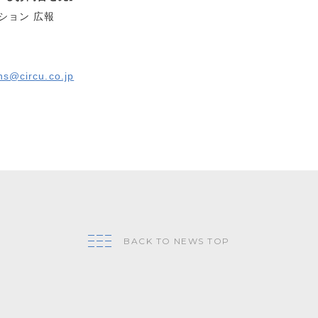
ション 広報
ons@circu.co.jp
BACK TO NEWS TOP