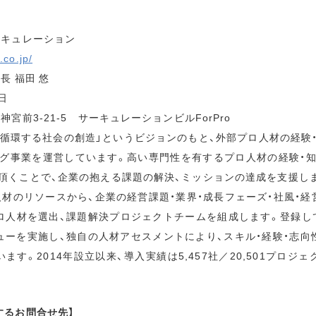
キュレーション
.co.jp/
長 福田 悠
日
宮前3-21-5 サーキュレーションビルForPro
が循環する社会の創造」というビジョンのもと、外部プロ人材の経験
グ事業を運営しています。高い専門性を有するプロ人材の経験・
頂くことで、企業の抱える課題の解決、ミッションの達成を支援し
ロ人材のリソースから、企業の経営課題・業界・成長フェーズ・社風・
ロ人材を選出、課題解決プロジェクトチームを組成します。登録して
ューを実施し、独自の人材アセスメントにより、スキル・経験・志向
す。2014年設立以来、導入実績は5,457社／20,501プロジェ
するお問合せ先】