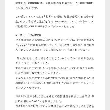
動指針を「CIRCUIZM」、当社組織の雰囲気や風土を「CULTURE」
と定義しています。
この度、VISIONである「世界中の経験・知見が循環する社会の創
造」をいち早く成し遂げるため、MISSION、CIRCUIZM（VALUE/
行動指針）、CULTUREをアップグレードしました。
■リニューアルの背景
少子高齢化による労働人口の減少、グローバル化、IT技術の進歩な
ど、VUCAと呼ばれる時代です。さらに、近年では生成AI時代に突
入しビジネス環境はさらなる急速な変化を求められています。
「知」がひとところに留まることなく、めぐっていく仕組みを人と
テクノロジーの力でつくる。
世界の隅々にまで「知」がいき渡れば、今起こっている個人や組織、
社会の課題も解決することができる。
そんな未来を実現するために「世界中の経験・知見が循環する社会
の創造」というVISIONを掲げ、誕生したのがこのサーキュレーシ
ョンという会社です。
2024年4月末を以て当社を通じて経営課題を解決した企業様、累
計取引者数が5,000社を突破しました。
2014年の設立以来、プロ人材皆様と共に経営者をはじめとするお