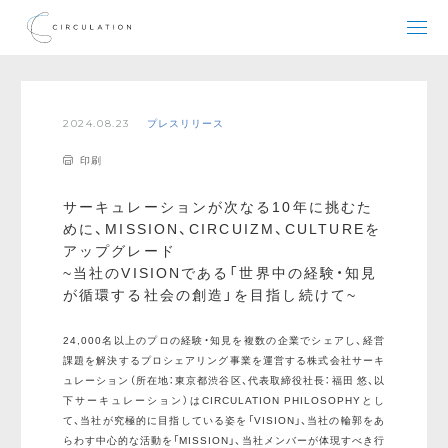
2024.08.23
プレスリリース
印刷
サーキュレーションが次なる10年に挑むた
めに、MISSION、CIRCUIZM、CULTUREを
アップグレード
~当社のVISIONである「世界中の経験・知見
が循環する社会の創造」を目指し続けて~
24,000名以上のプロの経験・知見を複数の企業でシェアし、経営
課題を解決するプロシェアリング事業を運営する株式会社サーキ
ュレーション（所在地：東京都渋谷区、代表取締役社長：福田 悠、以
下サーキュレーション）はCIRCULATION PHILOSOPHYとし
て、当社が究極的に目指している姿を「VISION」、当社の輪郭をあ
らわす中心的な活動を「MISSION」、当社メンバーが体現すべき行