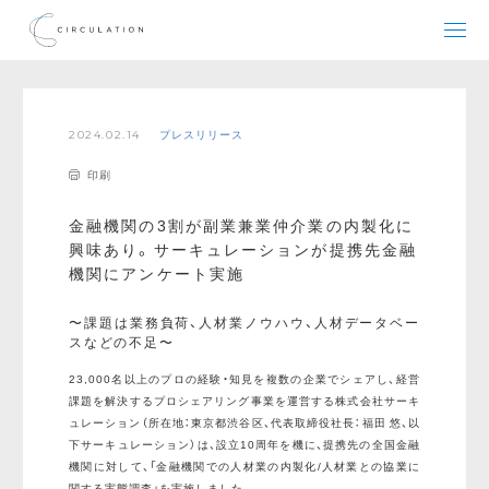
2024.02.14
プレスリリース
印刷
金融機関の3割が副業兼業仲介業の内製化に
興味あり。サーキュレーションが提携先金融
機関にアンケート実施
〜課題は業務負荷、人材業ノウハウ、人材データベー
スなどの不足〜
23,000名以上のプロの経験・知見を複数の企業でシェアし、経営
課題を解決するプロシェアリング事業を運営する株式会社サーキ
ュレーション（所在地：東京都渋谷区、代表取締役社長：福田 悠、以
下サーキュレーション）は、設立10周年を機に、提携先の全国金融
機関に対して、「金融機関での人材業の内製化/人材業との協業に
関する実態調査」を実施しました。