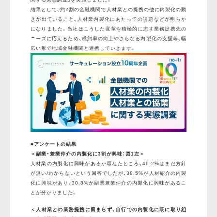
結果として、約2割の金融機関で人材業との提携の他に内製化の動
きが出ていること、人材業内製化にあたっての課題などが明らか
になりました。当社はこうした変革を積極的に志す業務提携先の
ニーズに応えるため、成約率の向上やさらなる内製化の支援等、幅
広い形で地域金融機関と連携していきます。
■アンケートの結果
＜副業・兼業仲介の内製化に3割が興味：図1左＞
人材業の内製化に興味があるか尋ねたところ、46.2%はまだ方針
が無い/わからないという回答でしたが、38.5%が人材紹介の内製
化に興味があり、30.8%が副業兼業仲介の内製化に興味があるこ
とが分かりました。
＜人材業との業務提携に留まらず、自行での内製化に既に取り組