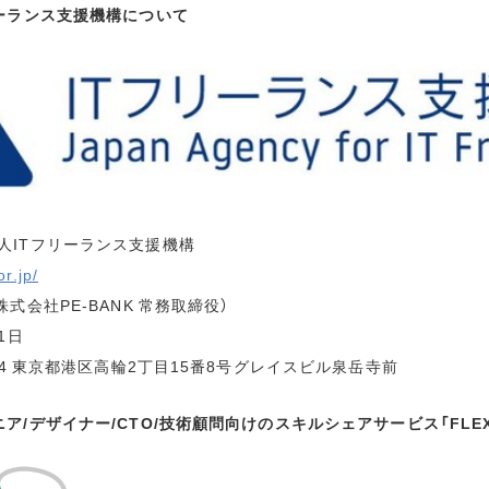
リーランス支援機構について
ITフリーランス支援機構
or.jp/
式会社PE-BANK 常務取締役）
1日
74 東京都港区高輪2丁目15番8号グレイスビル泉岳寺前
ア/デザイナー/CTO/技術顧問向けのスキルシェアサービス「FLE