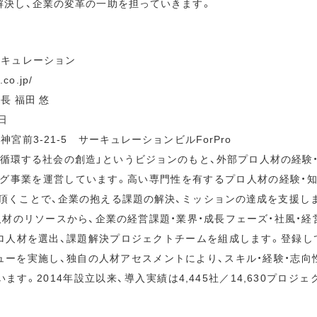
解決し、企業の変革の一助を担っていきます。
キュレーション
co.jp/
長 福田 悠
日
宮前3-21-5 サーキュレーションビルForPro
が循環する社会の創造」というビジョンのもと、外部プロ人材の経験
グ事業を運営しています。高い専門性を有するプロ人材の経験・
頂くことで、企業の抱える課題の解決、ミッションの達成を支援し
ロ人材のリソースから、企業の経営課題・業界・成長フェーズ・社風・
ロ人材を選出、課題解決プロジェクトチームを組成します。登録して
ューを実施し、独自の人材アセスメントにより、スキル・経験・志向
す。2014年設立以来、導入実績は4,445社／14,630プロジェ