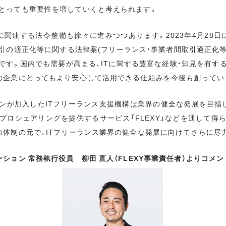
とっても重要性を増していくと考えられます。
に関連する法令整備も徐々に進みつつあります。2023年4月28日
引の適正化等に関する法律案(フリーランス・事業者間取引適正化等
です。国内でも需要が高まる、ITに関する豊富な経験・知見を有す
の企業にとってもより安心して活用できる仕組みを今後も創ってい
ンが加入したITフリーランス支援機構は業界の健全な発展を目指
のプロシェアリングを提供するサービス「FLEXY」などを通して得
力体制の元で、ITフリーランス業界の健全な発展に向けてさらに尽
ション 常務執行役員 柳田 直人（FLEXY事業責任者）よりコメン