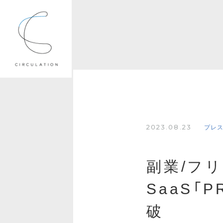
2023.08.23
プレ
副業/フ
SaaS「
破