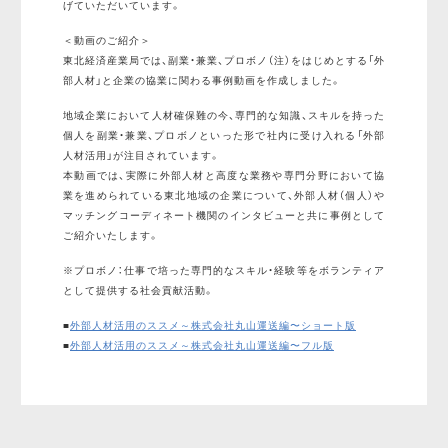
げていただいています。
＜動画のご紹介＞
東北経済産業局では、副業・兼業、プロボノ（注）をはじめとする「外
部人材」と企業の協業に関わる事例動画を作成しました。
地域企業において人材確保難の今、専門的な知識、スキルを持った
個人を副業・兼業、プロボノといった形で社内に受け入れる「外部
人材活用」が注目されています。
本動画では、実際に外部人材と高度な業務や専門分野において協
業を進められている東北地域の企業について、外部人材（個人）や
マッチングコーディネート機関のインタビューと共に事例として
ご紹介いたします。
※プロボノ：仕事で培った専⾨的なスキル・経験等をボランティア
として提供する社会貢献活動。
■
外部人材活用のススメ～株式会社丸山運送編〜ショート版
■
外部人材活用のススメ～株式会社丸山運送編〜フル版