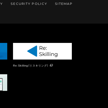
CY
SECURITY POLICY
SITEMAP
Re:Skilling（リスキリング）