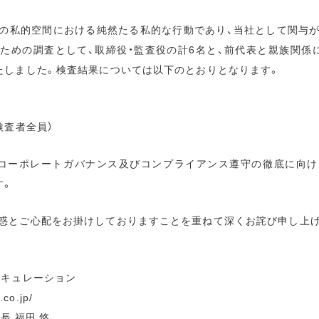
の私的空間における純然たる私的な行動であり、当社として関与
ための調査として、取締役・監査役の計6名と、前代表と親族関係
たしました。検査結果については以下のとおりとなります。
検査者全員）
、コーポレートガバナンス及びコンプライアンス遵守の徹底に向け
す。
惑とご心配をお掛けしておりますことを重ねて深くお詫び申し上
キュレーション
co.jp/
長 福田 悠