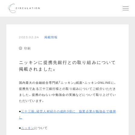
2023.02.24
掲載情報
印刷
ニッキンに提携先銀行との取り組みについて
掲載されました。
国内最大の金融総合専門紙「ニッキン」紙面・ニッキンONLINEに、
提携先である三十三銀行様との取り組みについてご紹介いただき
ました。提携のねらいや勉強会の実施などについて取り上げてい
ただいています。
■
三十三銀、経営人材紹介の成約3倍に 協業企業が勉強会で後押
し
■
ニッキン
について