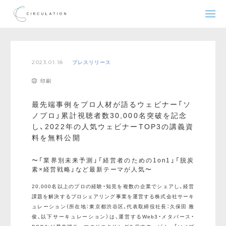
2023.01.18
プレスリリース
印刷
最先端事例をプロ人材が語るウェビナー「ソ
ノプロ」累計視聴者数30,000名突破を記念
し、2022年の人気ウェビナーTOP3の講義資
料を無料公開
〜「業界別未来予測」「経営者のための1on1」「脱炭
素×経営戦略」など最新テーマが人気〜
20,000名以上のプロの経験・知見を複数の企業でシェアし、経営
課題を解決するプロシェアリング事業を運営する株式会社サーキ
ュレーション（所在地：東京都渋谷区、代表取締役社長：久保田 雅
俊、以下サーキュレーション）は、運営するWeb3・メタバース・