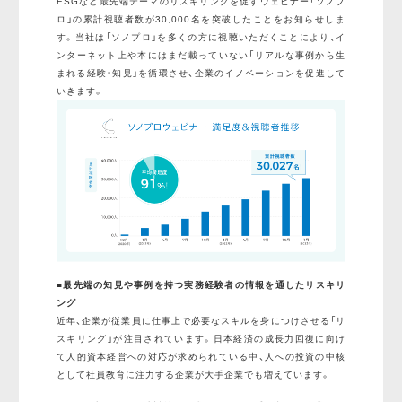
ESGなど最先端テーマのリスキリングを促すウェビナー「ソノプ
ロ」の累計視聴者数が30,000名を突破したことをお知らせしま
す。当社は「ソノプロ」を多くの方に視聴いただくことにより、イ
ンターネット上や本にはまだ載っていない「リアルな事例から生
まれる経験・知見」を循環させ、企業のイノベーションを促進して
いきます。
■最先端の知見や事例を持つ実務経験者の情報を通したリスキリ
ング
近年、企業が従業員に仕事上で必要なスキルを身につけさせる「リ
スキリング」が注目されています。日本経済の成長力回復に向け
て人的資本経営への対応が求められている中、人への投資の中核
として社員教育に注力する企業が大手企業でも増えています。