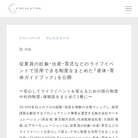
2022.09.29
プレスリリース
印刷
従業員の妊娠・出産・育児などのライフイベ
ントで活用できる制度をまとめた「産休・育
休ガイドブック」を公開
〜安心してライフイベントを迎えるための国の制度
や社内制度、体験談をまとめて1冊に〜
20,000名以上のプロの経験・知見を複数の企業でシェアし、経営
課題を解決するプロシェアリング事業を運営する株式会社サーキ
ュレーション（所在地：東京都渋谷区、代表取締役社長：久保田 雅
俊、以下サーキュレーション）は、従業員が妊娠・出産・育児などの
ライフイベントを安心して迎え、十分に制度を活用できることを
目的に「CIRCULATION Parental leave rules-産休・育休ガイド