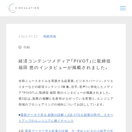
2022.07.22
掲載情報
印刷
経済コンテンツメディア「PIVOT」に取締役
福田 悠のインタビューが掲載されました。
令和ニュースタイルを実践する起業家、ビジネスパーソン、クリエ
イターなどの経済コンテンツ（映像、活字、音声）に特化したメディ
ア「PIVOT」に取締役 福田 悠のインタビューが掲載されました。
第2話は、副業の報酬と生産性が上がっている実態と、エンジニア
領域のプロシェアリングの傾向についてお話ししています。
■
最新データで見る 副業の誤解｜2話 CTOも副業の時代 スター
トアップのエンジニアに稼ぐチャンス
1話
最新データで見る副業の誤解 今、求められるのは経営の中