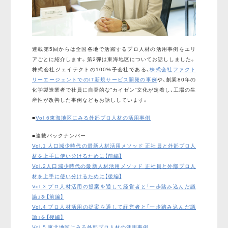
連載第5回からは全国各地で活躍するプロ人材の活用事例をエリ
アごとに紹介します。第2弾は東海地区についてお話ししました。
株式会社ジェイテクトの100%子会社である、
株式会社ファクト
リーエージェントでのIT新規サービス開発の事例
や、創業80年の
化学製造業者で社員に自発的な“カイゼン”文化が定着し、工場の生
産性が改善した事例などもお話ししています。
■
Vol.6東海地区にみる外部プロ人材の活用事例
■連載バックナンバー
Vol.1 人口減少時代の最新人材活用メソッド 正社員と外部プロ人
材を上手に使い分けるために【前編】
Vol.2人口減少時代の最新人材活用メソッド 正社員と外部プロ人
材を上手に使い分けるために【後編】
Vol.3 プロ人材活用の提案を通して経営者と「一歩踏み込んだ議
論」を【前編】
Vol.4 プロ人材活用の提案を通して経営者と「一歩踏み込んだ議
論」を【後編】
Vol.5 東北地区にみる外部プロ人材の活用事例