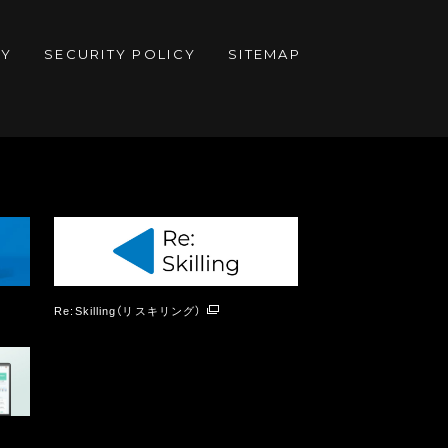
CY
SECURITY POLICY
SITEMAP
Re:Skilling（リスキリング）