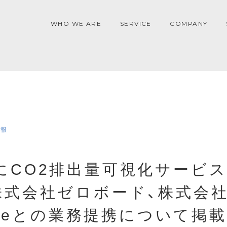
WHO WE ARE
SERVICE
COMPANY
情報
にCO2排出量可視化サービ
株式会社ゼロボード、株式会
siveとの業務提携について掲