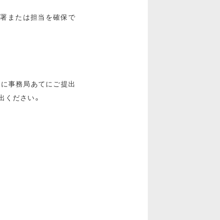
部署または担当を確保で
内に事務局あてにご提出
出ください。