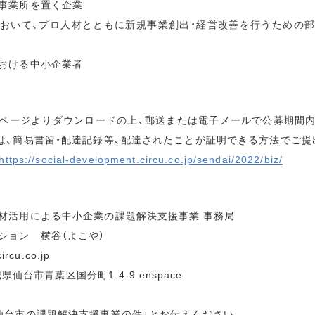
事業所を置く企業
おいて、プロ人材とともに新規事業創出・経営改善を行うための
おける中小企業者
ページよりダウンロードの上、郵送または電子メールで公募期間
は、簡易書留・配達記録等、配達されたことが証明できる方法でご提
https://social-development.circu.co.jp/sendai/2022/biz/
材活用による中小企業の課題解決支援事業 事務局
ション 横谷（よこや）
rcu.co.jp
城県仙台市青葉区国分町1‐4‐9 enspace
仙台市の課題解決支援事業の件」とお伝えください。