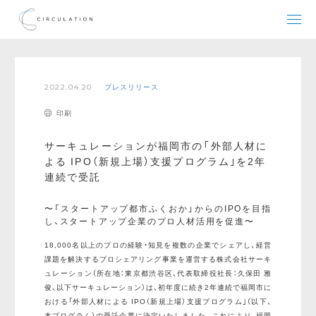
2022.04.20
プレスリリース
印刷
サーキュレーションが福岡市の「外部人材に
よる IPO（新規上場）支援プログラム｣を2年
連続で受託
〜「スタートアップ都市ふくおか」からのIPOを目指
し、スタートアップ企業のプロ人材活用を促進〜
18,000名以上のプロの経験・知見を複数の企業でシェアし、経営
課題を解決するプロシェアリング事業を運営する株式会社サーキ
ュレーション（所在地：東京都渋谷区、代表取締役社長：久保田 雅
俊、以下サーキュレーション）は、初年度に続き2年連続で福岡市に
おける「外部人材による IPO（新規上場）支援プログラム｣（以下、
本プログラム）の受託企業に決定いたしました。これにより、福岡