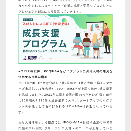
市から生まれるスタートアップ企業の成長と変革をプロ人材との
プロジェクト創出により促進していきます。
■コロナ禍以降、IPOやM&Aなどイグジットに外部人材の知見を
活用する企業が増加
2021年のIPO社数は合計136社、前年比34社と大幅に増加。マザ
ーズ市場（2021年当時）においては93社が上場を遂げ、過去最高
を記録しました。2021年に日本企業が関わったM&A件数も前年
比15%増の4,280件と過去最多であり、スタートアップのイグジ
ットの手段としても挙げられるIPOやM&Aは身近になっていま
す。
また人材活用という観点では、IPOやM&Aを目指す企業の中で専
門性の高い副業・フリーランス人材へのニーズが上昇していま