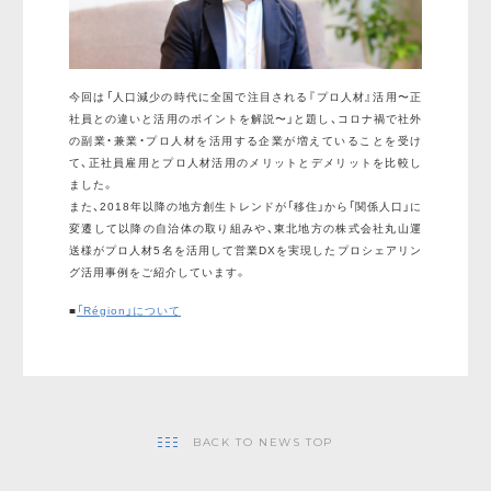
今回は「人口減少の時代に全国で注目される『プロ人材』活用〜正
社員との違いと活用のポイントを解説〜」と題し、コロナ禍で社外
の副業・兼業・プロ人材を活用する企業が増えていることを受け
て、正社員雇用とプロ人材活用のメリットとデメリットを比較し
ました。
また、2018年以降の地方創生トレンドが「移住」から「関係人口」に
変遷して以降の自治体の取り組みや、東北地方の株式会社丸山運
送様がプロ人材5名を活用して営業DXを実現したプロシェアリン
グ活用事例をご紹介しています。
■
「Région」について
BACK TO NEWS TOP