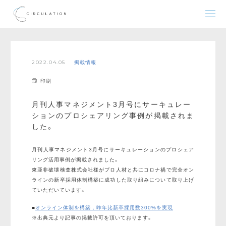
2022.04.05
掲載情報
印刷
月刊人事マネジメント3月号にサーキュレー
ションのプロシェアリング事例が掲載されま
した。
月刊人事マネジメント3月号にサーキュレーションのプロシェア
リング活用事例が掲載されました。
東亜非破壊検査株式会社様がプロ人材と共にコロナ禍で完全オン
ラインの新卒採用体制構築に成功した取り組みについて取り上げ
ていただいています。
■
オンライン体制を構築，昨年比新卒採用数300%を実現
※出典元より記事の掲載許可を頂いております。