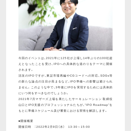
今回のイベントは、2021年に125社が上場し14年ぶりの100社超
えとなったことを受け、IPOへの具体的な道のりをテーマに開催
されます。
活況のIPOですが、東証市場再編やCGコードへの対応、SDGs等
の新たな論点の注目が高まるなど、IPO準備への影響は避けられ
ません。このような中で、3年後にIPOを実現するためには具体的
にいつ何をすべきなのでしょうか。
2021年7月マザーズ上場を果たしたサーキュレーション 取締役
山口とIPO支援のプロフェッショナルたちが、“IPO Roadmap”を
もとに準備スケジュール及び審査における実情を解説します。
■開催概要
開催日時 ：2022年2月9日（水） 13:30～15:00