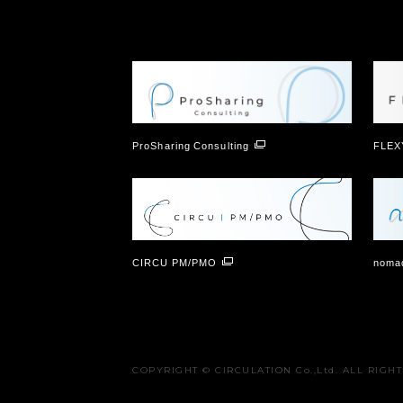
ProSharing Consulting
FLEX
CIRCU PM/PMO
nomad
COPYRIGHT © CIRCULATION Co.,Ltd. ALL RIGH