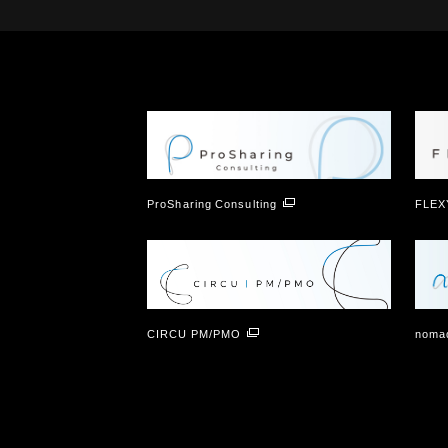
ProSharing Consulting
FLEX
CIRCU PM/PMO
nomad