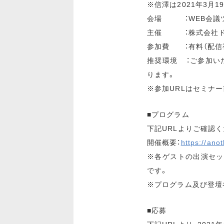
※信澤は2021年3月1
会場 ：WEB会議
主催 ：株式会社ド
参加費 ：有料（配信視聴
推奨環境 ：ご参加い
ります。
※参加URLはセミナ
■プログラム
下記URLよりご確認く
開催概要：
https://ano
※各ゲストの出演セッ
です。
※プログラム及び登壇
■応募