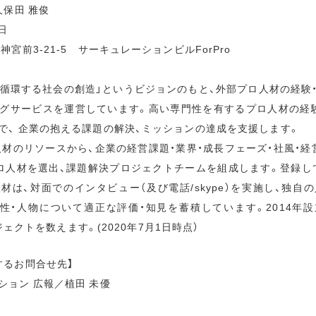
久保田 雅俊
日
宮前3-21-5 サーキュレーションビルForPro
が循環する社会の創造」というビジョンのもと、外部プロ人材の経験
グサービスを運営しています。高い専門性を有するプロ人材の経
で、 企業の抱える課題の解決、ミッションの達成を支援します。
ロ人材のリソースから、企業の経営課題・業界・成長フェーズ・社風・
ロ人材を選出、課題解決プロジェクトチームを組成します。登録して
材は、対面でのインタビュー（及び電話/skype）を実施し、独自
向性・人物について適正な評価・知見を蓄積しています。2014年設
ロジェクトを数えます。(2020年7月1日時点）
するお問合せ先】
ション 広報／植田 未優