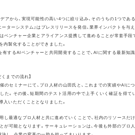
イデアから、実現可能性の高い4つに絞り込み、そのうちの1つであ
リエーターシステム』はプレスリリースを発信、業界インパクトを与
発はベンチャー企業とアライアンス提携して進めることが常套手段
を内製化することができました。
を有するAIベンチャーと共同開発することで、AIに関する最新知
だくまでの流れ】
催のセミナーにて、プロ人材の山田氏と、これまでの実績やAIに
した。
その後、短期間のテスト活用の中で上手くいく確証を得て
導入いただくこととなりました。
用し最適なプロ人材と共に進めていくことで、社内のリソースだ
とが可能となります。
サーキュレーションは、今後も外部のプロ
解決し、企業の変革の一助を担ってまいります。