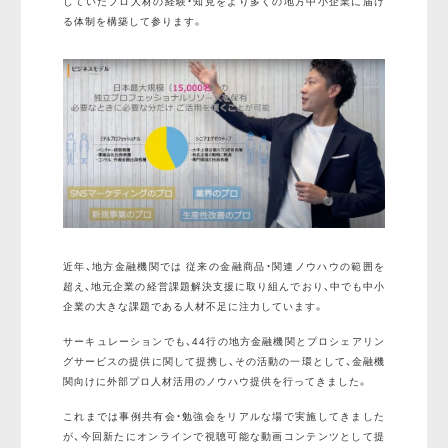
していたプロ人材の経験・知見をより多くの地方中小企業に届け
る体制を構築して参ります。
近年、地方金融機関では 従来の金融商品・関連ノウハウの範囲を
超え、地元企業の経営課題解決支援に取り組んでおり、中でも中小
企業の大きな課題である人材不足に注力しています。
サーキュレーションでも、44行の地方金融機関とプロシェアリン
グサービスの提供に関して提携し、その活動の一環として、金融機
関向けに外部プロ人材活用のノウハウ提供を行ってきました。
これまでは事例共有会・勉強会をリアルな場で実施してきました
が、今回新たにオンラインで視聴可能な動画コンテンツとして提