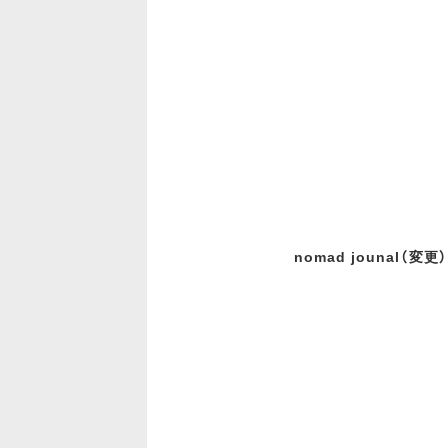
nomad jounal（変更）