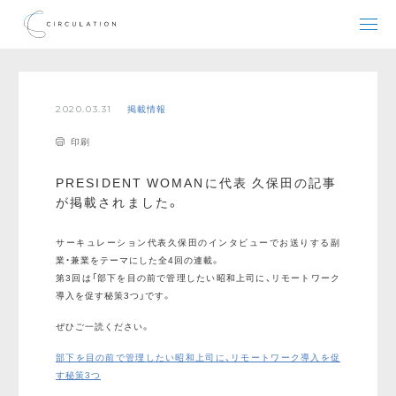
2020.03.31
掲載情報
印刷
PRESIDENT WOMANに代表 久保田の記事
が掲載されました。
サーキュレーション代表久保田のインタビューでお送りする副
業・兼業をテーマにした全4回の連載。
第3
回は「
部下を目の前で管理したい昭和上司に、リモートワーク
導入を促す秘策3つ
」です。
ぜひご一読ください。
部下を目の前で管理したい昭和上司に、リモートワーク導入を促
す秘策3つ