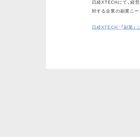
日経XTECHにて、経営
対する企業の副業ニー
日経XTECH “「副