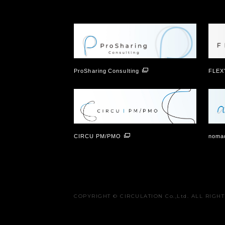
ProSharing Consulting
FLEX
CIRCU PM/PMO
nomad
COPYRIGHT © CIRCULATION Co.,Ltd. ALL RIGH