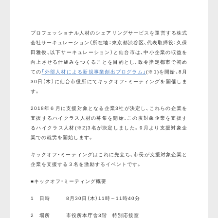
プロフェッショナル人材のシェアリングサービスを運営する株式
会社サーキュレーション（所在地：東京都渋谷区、代表取締役：久保
田雅俊、以下サーキュレーション）と仙台市は、中小企業の収益を
向上させる仕組みをつくることを目的とし、政令指定都市で初め
ての
「外部人材による新規事業創出プログラム」
(※1)を開始、8月
30日（木）に仙台市役所にてキックオフ・ミーティングを開催しま
す。
2018年６月に支援対象となる企業3社が決定し、これらの企業を
支援するハイクラス人材の募集を開始、この度対象企業を支援す
るハイクラス人材(※2)3名が決定しました。9月より支援対象企
業での就労を開始します。
キックオフ・ミーティングはこれに先立ち、市長が支援対象企業と
企業を支援する３名を激励するイベントです。
■キックオフ・ミーティング概要
1 日時 8月30日（木）11時～11時40分
2 場所 市役所本庁舎3階 特別応接室