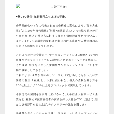
■新CTO就任・技術部門立ち上げの背景：
少子高齢化やIT化に代表される社会構造の変化により、「働き方改
革」「人生100年時代構想」「副業・兼業容認」といった取り組みが打
ち出され、個人の働き方に対する概念や価値観が変わりつつあり
ます。また、この構造の変化は企業における雇用や人材活用のあ
り方にも影響を与えています。
このような社会背景の中、サーキュレーションは、20代〜70代の
多様なプロフェッショナル人材約1万名のネットワークを構築し、
その経験・知見を活用した実働型コンサルティングサービスを主
軸の事業としてきました。
これにより、企業が自社のリソースだけでは為しえなかった経営
課題の解決、「雇用」という形に捉われない個人の柔軟な働き方を
700社以上、1,700件に上るプロジェクトで実現しています。
今後はその展開を国内外に広げるべく、大手総合人材サービス企
業など、複数社で技術責任者の実績を持つ大谷をCTOに迎えて、新
たに技術部門を立ち上げ、テクノロジーの強化を図ります。
先端的なテクノロジーを活用し、国内外におけるオープンイノベ