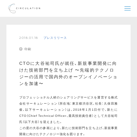
2018.01.18
プレスリリース
印刷
CTOに大谷祐司氏が就任、新規事業開発に向
けた技術部門を立ち上げ 〜先端的テクノロ
ジーの活用で国内外のオープンイノベーショ
ンを加速〜
プロフェッショナル人材のシェアリングサービスを運営する株式
会社サーキュレーション（所在地：東京都渋谷区、社長：久保田雅
俊、以下サーキュレーション）は、2018年1月1日付で、新たに
CTO（Chief Technical Officer、最高技術責任者）として大谷祐司
氏（以下大谷）を迎えました。
この度の大谷の参画により、新たに技術部門を立ち上げ、新規事業
開発に向けたテクノロジー強化を図ります。