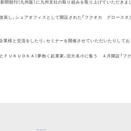
朝日新聞朝刊（九州版）に九州支社の取り組みを取り上げていただきま
改装し、シェアオフィスとして開設された「フクオカ グロースネ
企業様と交流をしたり、セミナーを開催させていただいたりしてお
ーとＦＵＫＵＯＫＡ）夢抱く起業家、旧大名小に集う ４月開設「フ