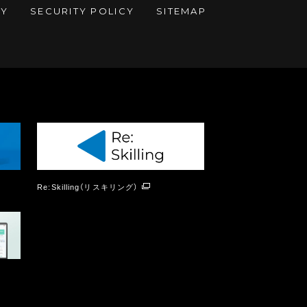
CY
SECURITY POLICY
SITEMAP
Re:Skilling（リスキリング）