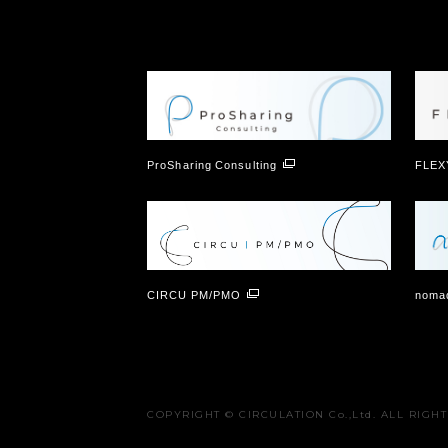
ProSharing Consulting
FLEX
CIRCU PM/PMO
nomad
COPYRIGHT © CIRCULATION Co.,Ltd. ALL RIGH