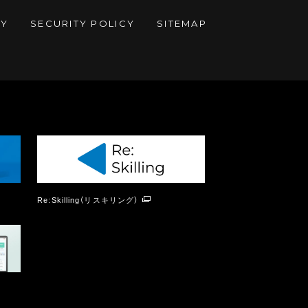
CY
SECURITY POLICY
SITEMAP
Re:Skilling（リスキリング）