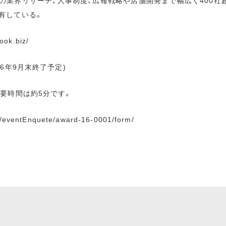
業界リサーチ、人事制度、広報戦略や店舗開発まで幅広く400社超の
有している。
ook.biz/
16年9月末終了予定)
所要時間は約5分です。
frm/eventEnquete/award-16-0001/form/