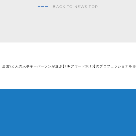
BACK TO NEWS TOP
全国9万人の人事キーパーソンが選ぶ【 HRアワード2016】のプロフェッショナル部