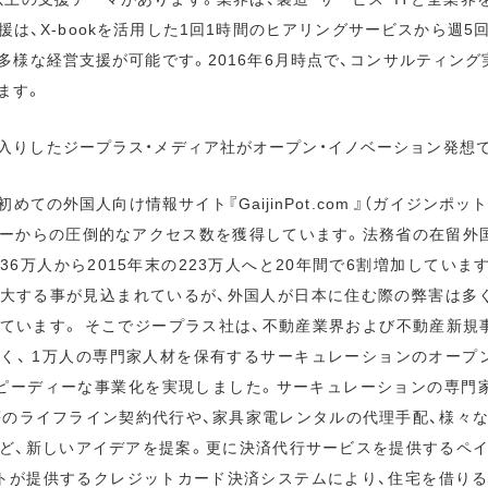
は、X-bookを活用した1回1時間のヒアリングサービスから週5
様な経営支援が可能です。2016年6月時点で、コンサルティング実績
ます。
入りしたジープラス・メディア社がオープン・イノベーション発想
ての外国人向け情報サイト『GaijinPot.com 』（ガイジンポ
ーからの圧倒的なアクセス数を獲得しています。法務省の在留外
136万人から2015年末の223万人へと20年間で6割増加しています
大する事が見込まれているが、外国人が日本に住む際の弊害は多
ています。 そこでジープラス社は、不動産業界および不動産新規
く、 1万人の専門家人材を保有するサーキュレーションのオープ
ピーディーな事業化を実現しました。サーキュレーションの専門
等のライフライン契約代行や、家具家電レンタルの代理手配、様々
ど、新しいアイデアを提案。更に決済代行サービスを提供するペ
トが提供するクレジットカード決済システムにより、住宅を借り