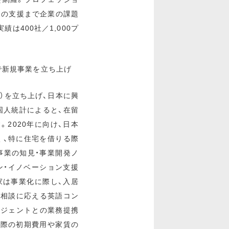
回の支援まで企業の課題
は400社／1,000プ
で新規事業を立ち上げ
ット）を立ち上げ、日本に興
国人統計によると、在留
。2020年に向け、日本
く、特に住宅を借りる際
事業の知見・事業開発ノ
ン・イノベーション支援
家は事業化に際し、入居
な相談に応える英語コン
イジェントとの業務提携
る際の初期費用や家賃の