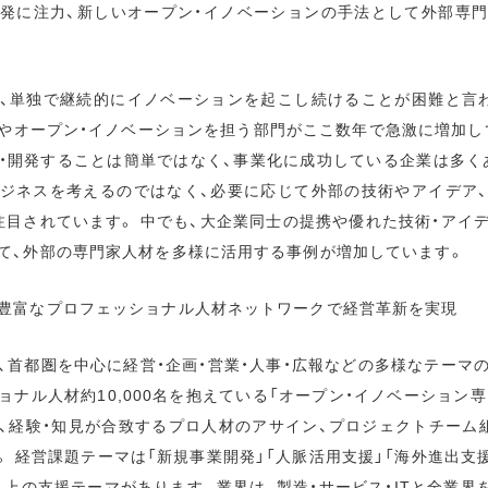
発に注力、新しいオープン・イノベーションの手法として外部専
、単独で継続的にイノベーションを起こし続けることが困難と言
やオープン・イノベーションを担う部門がここ数年で急激に増加し
・開発することは簡単ではなく、事業化に成功している企業は多く
ジネスを考えるのではなく、必要に応じて外部の技術やアイデア
注目されています。 中でも、大企業同士の提携や優れた技術・アイ
て、外部の専門家人材を多様に活用する事例が増加しています。
豊富なプロフェッショナル人材ネットワークで経営革新を実現
、首都圏を中心に経営・企画・営業・人事・広報などの多様なテーマ
ナル人材約10,000名を抱えている「オープン・イノベーション専
、経験・知見が合致するプロ人材のアサイン、プロジェクトチーム
 経営課題テーマは「新規事業開発」「人脈活用支援」「海外進出支援
以上の支援テーマがあります。業界は、製造・サービス・ITと全業界