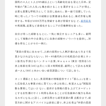
国民の４人に１人が65歳以上という高齢化社会を迎えた日本。定
年後の「第二の人生」も働き続けることを選択するシニアが増え、
企業も貴重な即戦力として 注目し始めた。第一線で活躍していた
時に培ったノウハウや経験が企業価値を高めると、株式市場も期
待する。年収が1000万円を突破する者が登場するな ど、
雇用延長
や再就職、起業など多様化するシニアの労働事情を追った。
自分が培った経験をもとに、一気に独立するシニアも多い。顧問
として複数の中小企業などに自身の経験やノウハウを提供し、対
価を得ることがその一例だ。
「業容の変化に合わせて、人材の採用から人事評価のあり方まで見
直さなければならない」。30～40歳代向けの化粧品の企画とネッ
ト販売を手掛けるベン チャー企業、Ｗａｑｏｏ（東京・世田谷）の
井上裕基社長（40）は月に１回４時間程度、顧問として訪れる有賀
貞一さん（68）と向かい合い経営課題につい て話し合う。
ネット通販とともに、美容関連の情報提供サイト「肌らぶ」を使っ
た広告収入を事業の柱に育てたい井上社長に、有賀さんは「閲覧回
数を重視してはいけ ない。提供する情報の質を上げてターゲット
とする女性層のサイト利用を高めることが広告媒体の魅力を高め
るカギになる」と説く。人材活用から経営資源の重 点配分まで、経
営方針に関するアドバイスは多技に渡り、井上社長は「外部の思惑