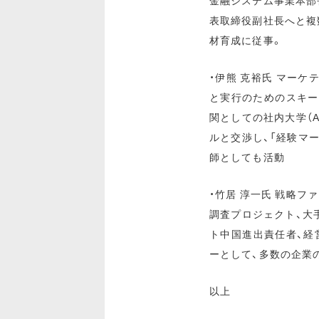
金融システム事業本部
表取締役副社長へと複
材育成に従事。
・伊熊 克裕氏 マー
と実行のためのスキー
関としての社内大学（AD
ルと交渉し、「経験マ
師としても活動
・竹居 淳一氏 戦略
調査プロジェクト、大
ト中国進出責任者、経
ーとして、多数の企業
以上