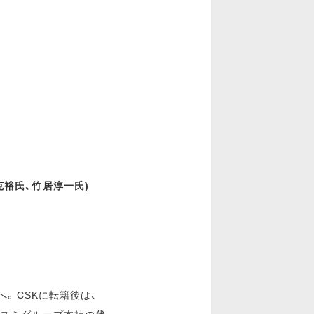
裕氏、竹居淳一氏)
へ。CSKに転籍後は、