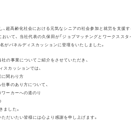
携し、超高齢化社会における元気なシニアの社会参加と就労を支援する
において、 当社代表の久保田が「ジョブマッチングとワークススタイ
3名がパネルディスカッションに登壇をいたしました。
当社の事業についてご紹介をさせていただき、
ィスカッションでは、
業に関わり方
る仕事のあり方について、
ロワーカーへの道のり
の
きました。
いただいたい皆様には心より感謝を申し上げます。