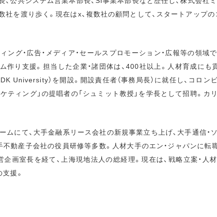
長、公共システム営業本部長、SI事業本部長など歴任し、株式会社
数社を渡り歩く。現在はx、複数社の顧問として、スタートアップの
ケティング・広告・メディア・セールスプロモーション・広報等の領域
ム作り支援。担当した企業・諸団体は、400社以上。人材育成にも貢
K University）を開設。開設責任者（事務局長）に就任し、コ
ーケティング」の提唱者の「シュミット教授」を学長として招聘。カ
ファームにて、大手金融系リース会社の新規事業立ち上げ、大手通信・
手不動産子会社の役員研修等多数。人材大手のエン・ジャパンに転職し
営企画室長を経て、上海現地法人の総経理。現在は、戦略立案・人
の支援。