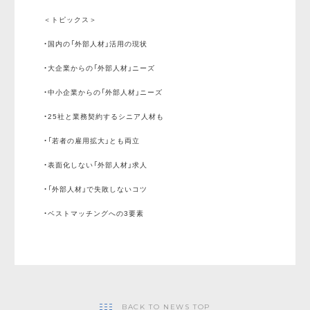
＜トピックス＞
・国内の「外部人材」活用の現状
・大企業からの「外部人材」ニーズ
・中小企業からの「外部人材」ニーズ
・25社と業務契約するシニア人材も
・「若者の雇用拡大」とも両立
・表面化しない「外部人材」求人
・「外部人材」で失敗しないコツ
・ベストマッチングへの3要素
BACK TO NEWS TOP