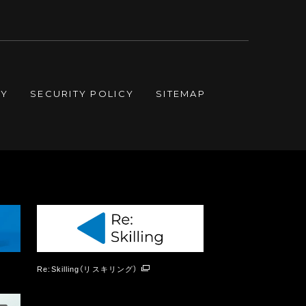
CY
SECURITY POLICY
SITEMAP
Re:Skilling（リスキリング）